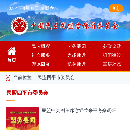
2026年08月08日 星期六
民盟概况
盟务要闻
参政议政
社会服务
思想建设
组织建设
首页
理论研究
机关建设
基层动态
当前位置：
民盟四平市委员会
民盟四平市委员会
民盟中央副主席谢经荣来平考察调研